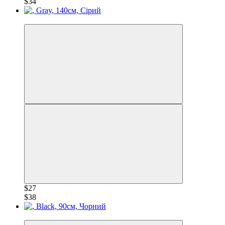
$34
−28%
$27
$38
−28%