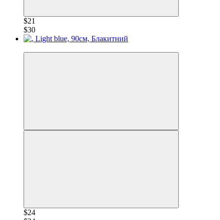
$21
$30
−28%
$24