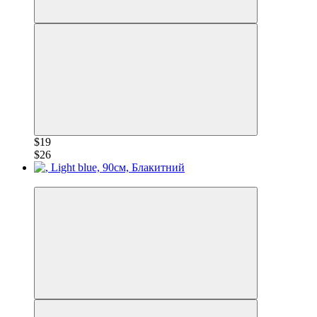
$19
$26
−28%