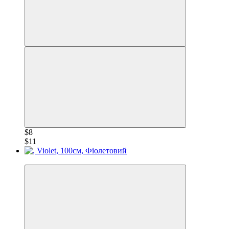
$8
$11
−28%