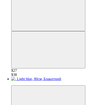
$27
$38
−28%