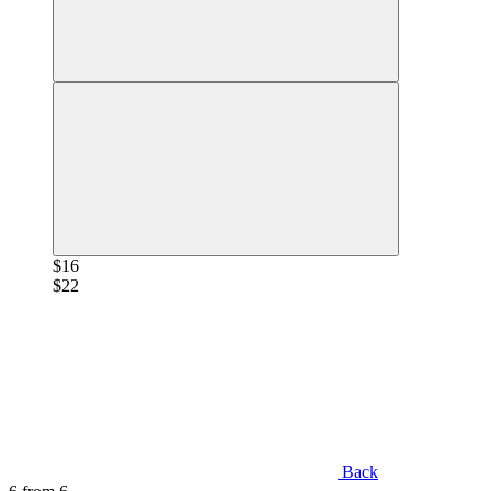
$16
$22
Back