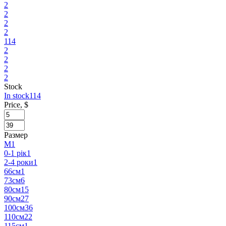
2
2
2
2
114
2
2
2
2
Stock
In stock
114
Price, $
Размер
M
1
0-1 рік
1
2-4 роки
1
66см
1
73см
6
80см
15
90см
27
100см
36
110см
22
115см
1