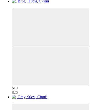
−28%
$19
$26
−28%