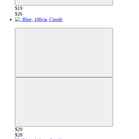
$19
$26
−28%
$20
$28