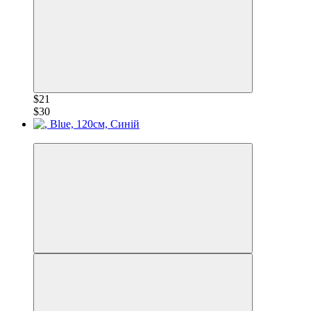
$21
$30
−28%