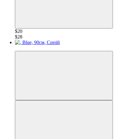
$20
$28
−28%