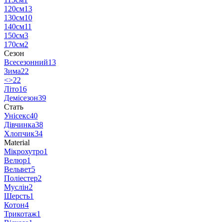
120см
13
130см
10
140см
11
150см
3
170см
2
Сезон
Всесезонний
13
Зима
22
<>
22
Літо
16
Демісезон
39
Стать
Унісекс
40
Дівчинка
38
Хлопчик
34
Material
Мікрохутро
1
Велюр
1
Вельвет
5
Поліестер
2
Муслін
2
Шерсть
1
Котон
4
Трикотаж
1