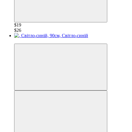
$19
$26
−28%