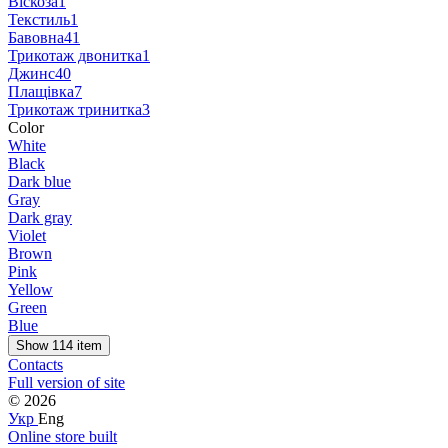
Віскоза
1
Текстиль
1
Бавовна
41
Трикотаж двонитка
1
Джинс
40
Плащівка
7
Трикотаж тринитка
3
Color
White
Black
Dark blue
Gray
Dark gray
Violet
Brown
Pink
Yellow
Green
Blue
Show 114 item
Contacts
Full version of site
© 2026
Укр
Eng
Online store built