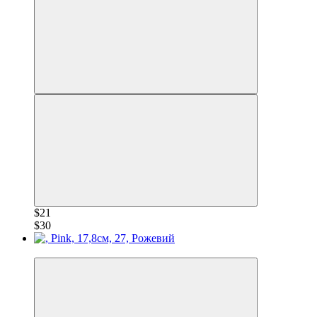
$21
$30
−30%