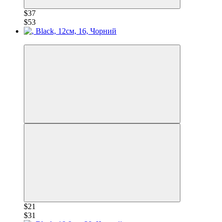
$37
$53
−30%
$21
$31