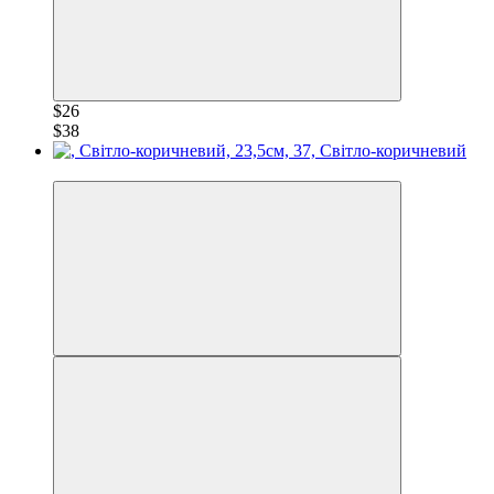
$26
$38
−30%