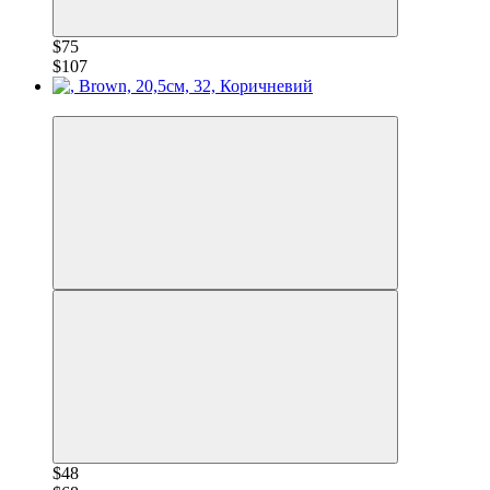
$75
$107
−30%
$48