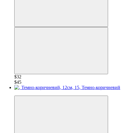
$32
$45
−30%