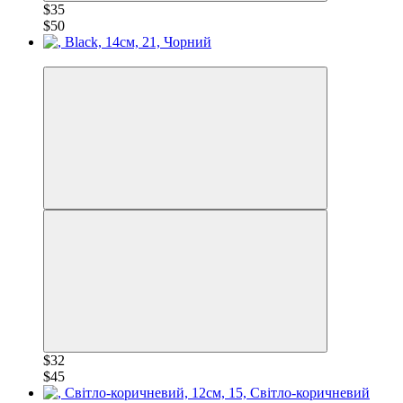
$35
$50
−30%
$32
$45