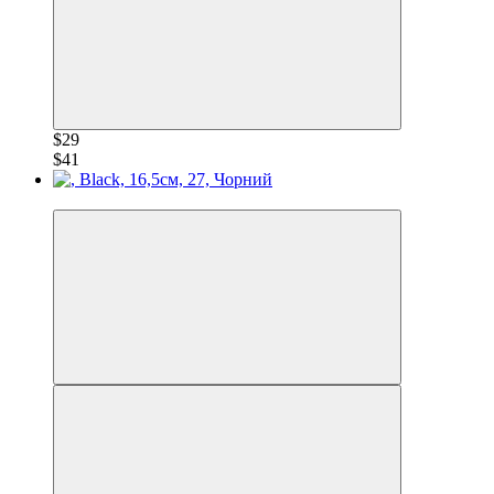
$29
$41
−30%