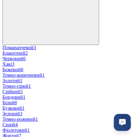
Помаранчевий
3
Блакитний
2
Червоний
6
Хакі
3
Бежевий
8
Темно-коричневий
1
Золотий
1
Темно-сірий
1
Срібний
5
Бордовий
1
Білий
8
Бузковий
1
Зелений
3
Темно-рожевий
1
Синій
4
Фіолетовий
1
Жовтий
7