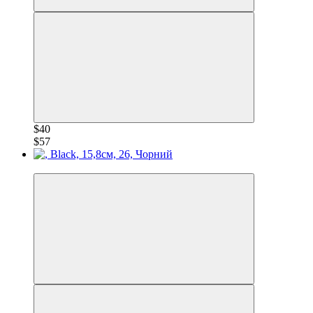
$40
$57
−30%