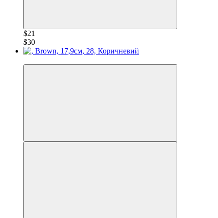
$21
$30
−30%