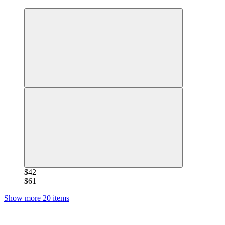
−30%
$42
$61
Show more 20 items