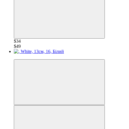
$34
$49
−30%