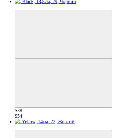
−30%
$38
$54
−30%