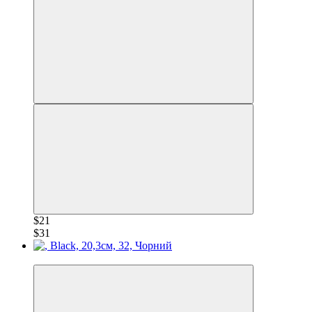
$21
$31
−30%