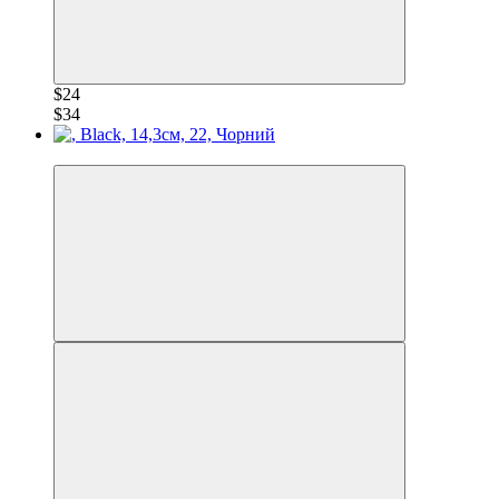
$24
$34
−30%