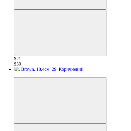
$21
$30
−30%