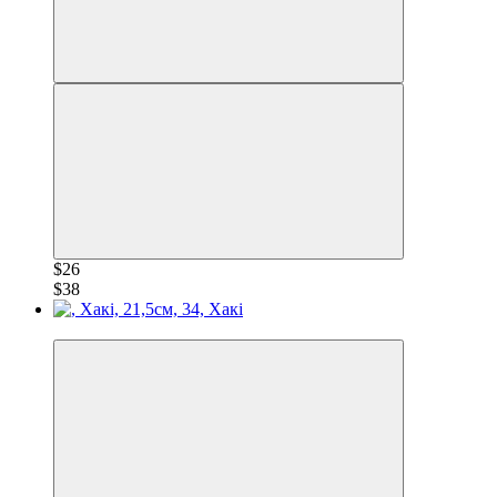
$26
$38
−30%