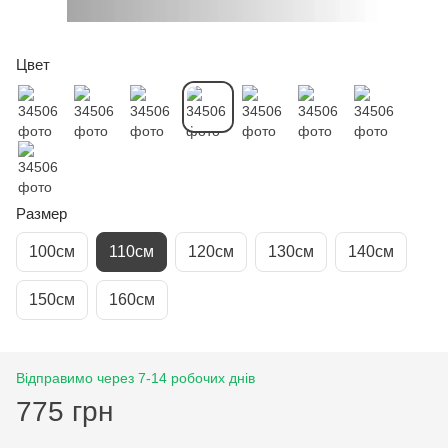
Цвет
Размер
100см
110см
120см
130см
140см
150см
160см
Відправимо через 7-14 робочих днів
775 грн