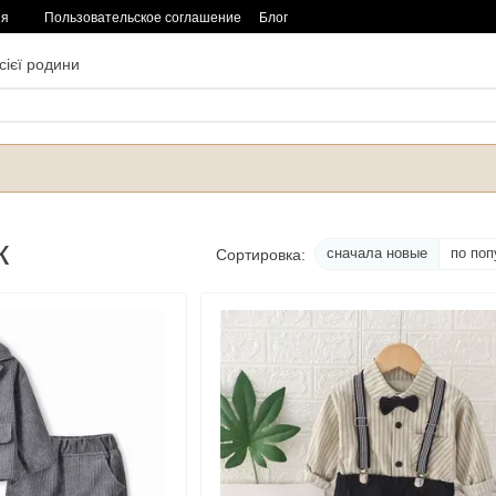
ия
Пользовательское соглашение
Блог
сієї родини
к
сначала новые
по поп
Сортировка: