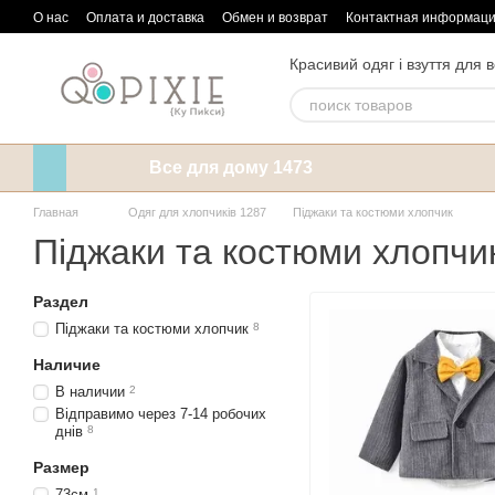
Перейти к основному контенту
О нас
Оплата и доставка
Обмен и возврат
Контактная информац
Красивий одяг і взуття для в
Все для дому 1473
Главная
Одяг для хлопчиків 1287
Піджаки та костюми хлопчик
Піджаки та костюми хлопчи
Раздел
Піджаки та костюми хлопчик
8
Наличие
В наличии
2
Відправимо через 7-14 робочих
днів
8
Размер
73см
1