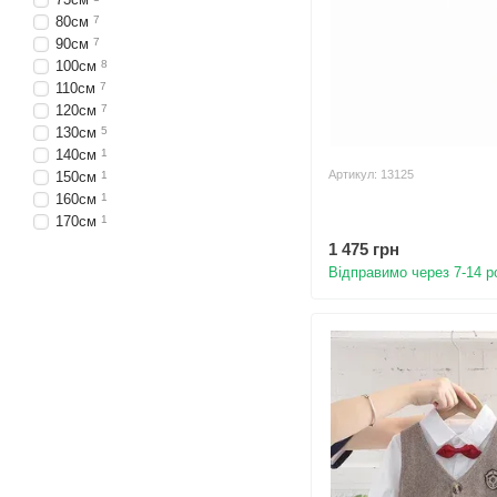
80см
7
90см
7
100см
8
110см
7
120см
7
130см
5
140см
1
Артикул: 13125
150см
1
160см
1
170см
1
1 475 грн
Відправимо через 7-14 р