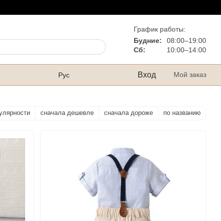
График работы:
Будние:
08:00–19:00
Сб:
10:00–14:00
Вход
Мой заказ
Рус
улярности
сначала дешевле
сначала дороже
по названию