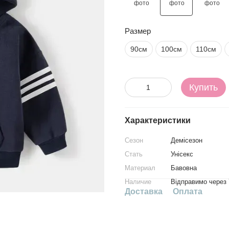
Размер
90см
100см
110см
Купить
Характеристики
Сезон
Демісезон
Стать
Унісекс
Материал
Бавовна
Наличие
Відправимо через 
Доставка
Оплата