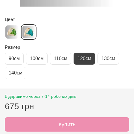
Цвет
Размер
90см
100см
110см
120см
130см
140см
Відправимо через 7-14 робочих днів
675 грн
Купить