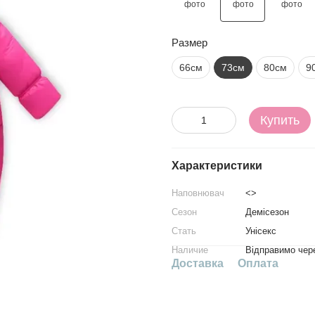
Размер
66см
73см
80см
9
Купить
Характеристики
Наповнювач
<>
Сезон
Демісезон
Стать
Унісекс
Наличие
Відправимо чере
Доставка
Оплата