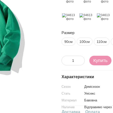
Размер
90см
100см
110см
Купить
Характеристики
Сезон
Демісезон
Стать
Унісекс
Материал
Бавовна
Наличие
Відправимо через 
Доставка
Оплата