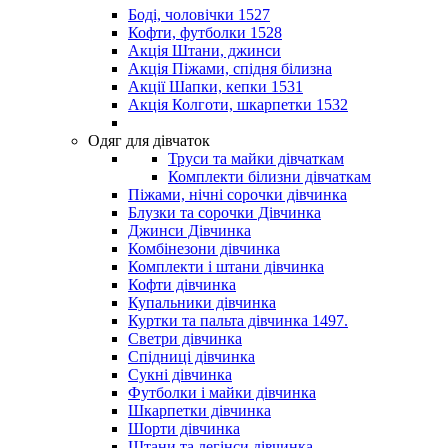
Боді, чоловічки 1527
Кофти, футболки 1528
Акція Штани, джинси
Акція Піжами, спідня білизна
Акції Шапки, кепки 1531
Акція Колготи, шкарпетки 1532
Одяг для дівчаток
Труси та майки дівчаткам
Комплекти білизни дівчаткам
Піжами, нічні сорочки дівчинка
Блузки та сорочки Дівчинка
Джинси Дівчинка
Комбінезони дівчинка
Комплекти і штани дівчинка
Кофти дівчинка
Купальники дівчинка
Куртки та пальта дівчинка 1497.
Светри дівчинка
Спідниці дівчинка
Сукні дівчинка
Футболки і майки дівчинка
Шкарпетки дівчинка
Шорти дівчинка
Штани та легінси дівчинка