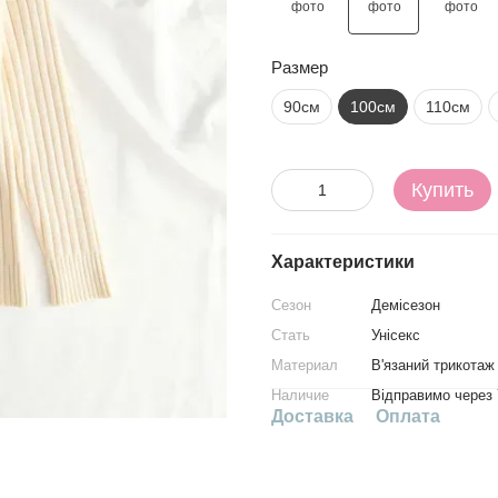
Размер
90см
100см
110см
Купить
Характеристики
Сезон
Демісезон
Стать
Унісекс
Материал
В'язаний трикотаж
Наличие
Відправимо через 
Доставка
Оплата