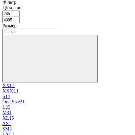
Фільтр
Ціна, грн
Размер
XXL
1
XXXL
1
S
14
One Size
21
L
25
M
31
XL
15
XS
1
SM
3
LXL
3