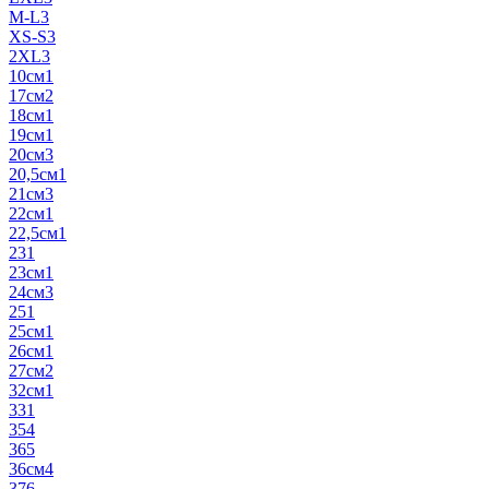
M-L
3
XS-S
3
2XL
3
10см
1
17см
2
18см
1
19см
1
20см
3
20,5см
1
21см
3
22см
1
22,5см
1
23
1
23см
1
24см
3
25
1
25см
1
26см
1
27см
2
32см
1
33
1
35
4
36
5
36см
4
37
6