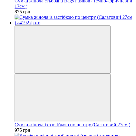
Сумка жіноча стьобана Bags Fashion (Темно-коричневий
17см )
875 грн
Сумка жіноча із застібкою по центру (Салатовий 27см )
975 грн