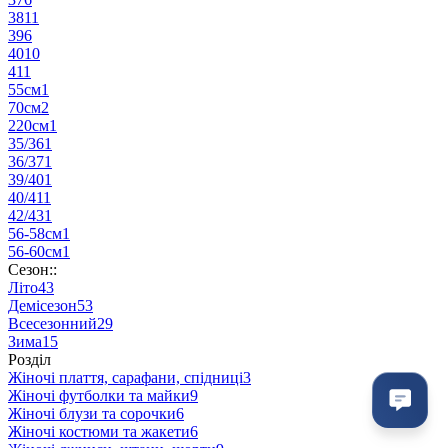
38
11
39
6
40
10
41
1
55см
1
70см
2
220см
1
35/36
1
36/37
1
39/40
1
40/41
1
42/43
1
56-58см
1
56-60см
1
Сезон::
Літо
43
Демісезон
53
Всесезонний
29
Зима
15
Розділ
Жіночі плаття, сарафани, спідниці
3
Жіночі футболки та майки
9
Жіночі блузи та сорочки
6
Жіночі костюми та жакети
6