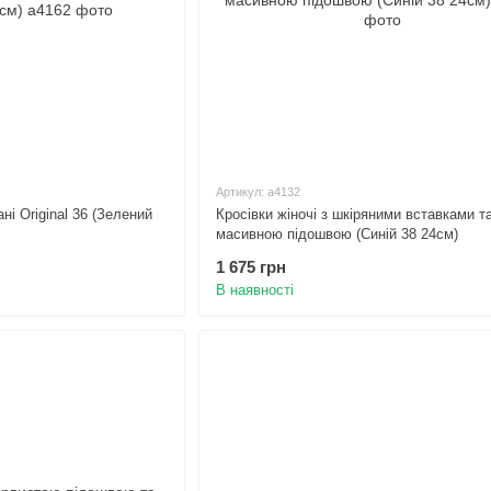
Артикул: а4132
ні Original 36 (Зелений
Кросівки жіночі з шкіряними вставками т
масивною підошвою (Синій 38 24см)
1 675 грн
В наявності