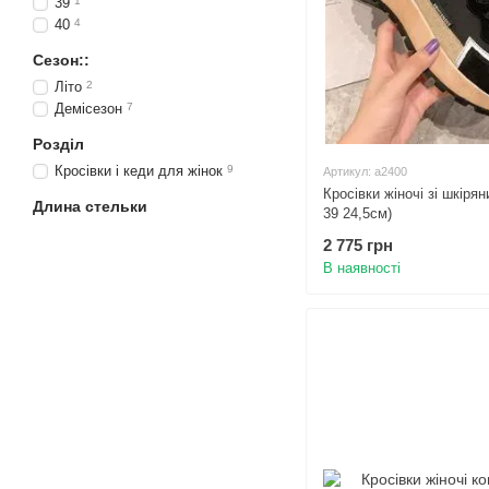
39
1
40
4
Сезон::
Літо
2
Демісезон
7
Розділ
Кросівки і кеди для жінок
9
Артикул: а2400
Кросівки жіночі зі шкіря
Длина стельки
39 24,5см)
2 775 грн
В наявності