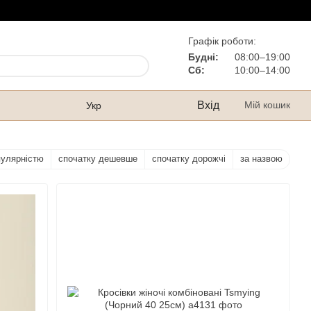
Графік роботи:
Будні:
08:00–19:00
Сб:
10:00–14:00
Вхід
Мій кошик
Укр
пулярністю
спочатку дешевше
спочатку дорожчі
за назвою