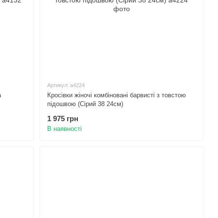
Артикул: а4224
а
Кросівки жіночі комбіновані барвисті з товстою
підошвою (Сірий 38 24см)
1 975 грн
В наявності