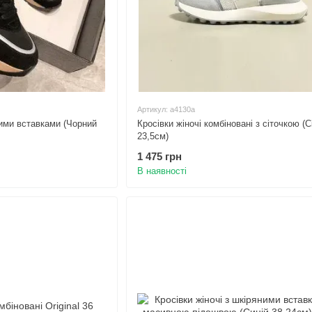
Артикул: а4130а
ними вставками (Чорний
Кросівки жіночі комбіновані з сіточкою (С
23,5см)
1 475 грн
В наявності