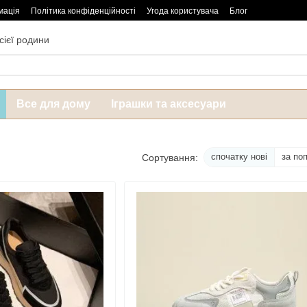
мація
Політика конфіденційності
Угода користувача
Блог
сієї родини
Все для дому
Іграшки та аксесуари
спочатку нові
за по
Сортування: