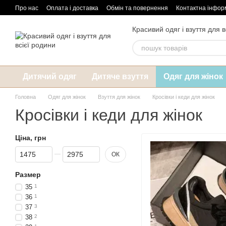
Перейти до основного контенту
Про нас
Оплата і доставка
Обмін та повернення
Контактна інфор
Красивий одяг і взуття для в
Дитячий одяг
Дитяче взуття
Одяг для жінок
Головна
Одяг для жінок
Взуття для жінок
Кросівки і кеди для жінок
Кросівки і кеди для жінок
Ціна, грн
Від Ціна, грн
До Ціна, грн
ОК
Размер
35
1
36
1
37
3
38
2