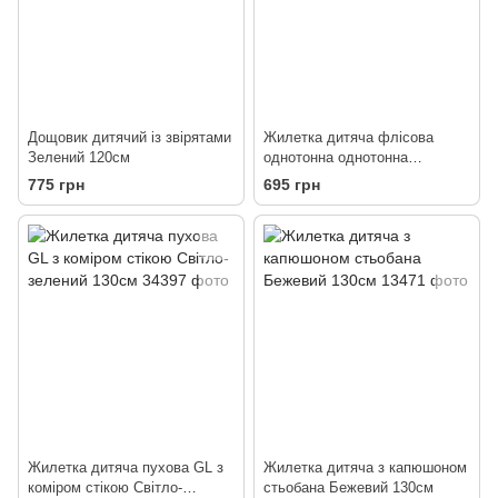
Дощовик дитячий із звірятами
Жилетка дитяча флісова
Зелений 120см
однотонна однотонна
Помаранчевий 100см
775 грн
695 грн
Жилетка дитяча пухова GL з
Жилетка дитяча з капюшоном
коміром стікою Світло-
стьобана Бежевий 130см