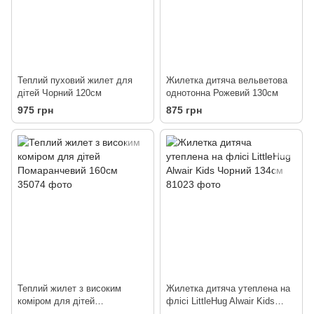
Теплий пуховий жилет для
Жилетка дитяча вельветова
дітей Чорний 120см
однотонна Рожевий 130см
975 грн
875 грн
Теплий жилет з високим
Жилетка дитяча утеплена на
коміром для дітей
флісі LittleHug Alwair Kids
Помаранчевий 160см
Чорний 134см