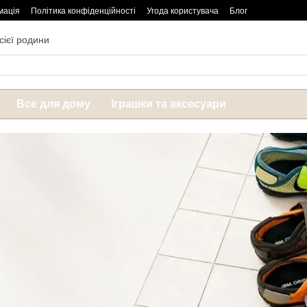
мація
Політика конфіденційності
Угода користувача
Блог
сієї родини
Все для дому
Іграшки та аксесуари