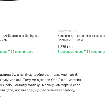
Артикул: 19134
гнучкій антиковзкій підошві
Кросівки для хлопчиків бігові з 
5.2см
Чорний 29 18.3см
1 575 грн
ерез 7-14 робочих днів
Відправимо через 7-14 робочих д
 дитина була не тільки добре одягнена. Але і що б,
в руху малюка. Тому ми відкрили Qoo Pixie - магазин,
2014 року, кожному малюку і малюку комфортно себе
иглядали, носячи одяг, що дає безмежну свободу
.