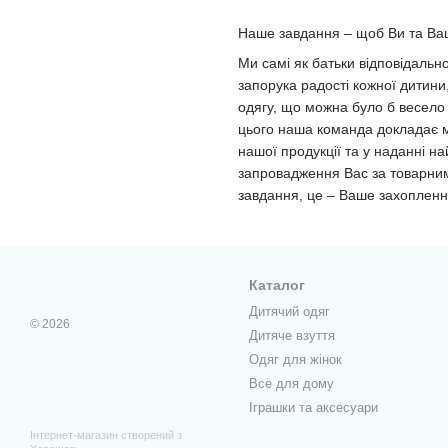
Наше завдання – щоб Ви та Ваш
Ми самі як батьки відповідальн
запорука радості кожної дитини
одягу, що можна було б весело 
цього наша команда докладає ма
нашої продукції та у наданні н
запровадження Вас за товарним
завдання, це – Ваше захоплення
Каталог
Дитячий одяг
© 2026
Дитяче взуття
Одяг для жінок
Все для дому
Іграшки та аксесуари
Інтернет-магазин створений з