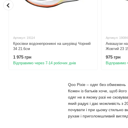
Артикул: 19114
Артикул: 19084
Кросівки водонепроникні на шнурівці Чорний
Аквашузи на 
34 21.6см
Жовтий 23 1
1 975 грн
975 грн
Відправимо через 7-14 робочих днів
Відправимо ч
Qoo Pixie – одяг без обмежень
Кожен із батьків хоче, щоб його
одяг не в якому разі не сковува
який радує і дає можливість з 
почувати і при цьому стильно в
рухам і приголомшливий вигляд