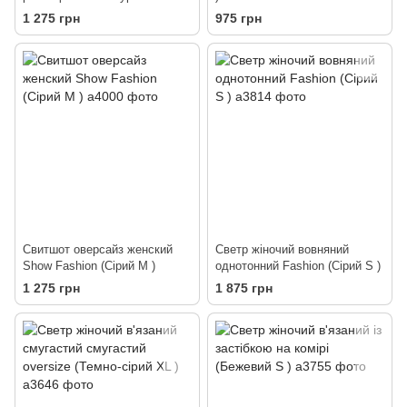
(Чорний 19см )
1 275 грн
975 грн
Свитшот оверсайз женский
Светр жіночий вовняний
Show Fashion (Сірий M )
однотонний Fashion (Сірий S )
1 275 грн
1 875 грн