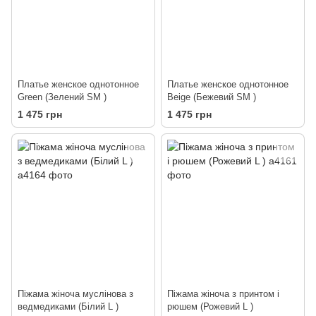
Платье женское однотонное
Платье женское однотонное
Green (Зелений SM )
Beige (Бежевий SM )
1 475 грн
1 475 грн
Піжама жіноча муслінова з
Піжама жіноча з принтом і
ведмедиками (Білий L )
рюшем (Рожевий L )