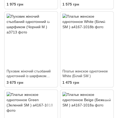
)
)
1 975 грн
1 575 грн
Пуховик жіночий стьобаний
Платье женское однотонное
однотонний із шарфиком
White (Білий SM )
(Чорний M )
3 675 грн
1 475 грн