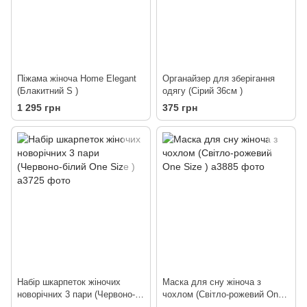
Піжама жіноча Home Elegant
Органайзер для зберігання
(Блакитний S )
одягу (Сірий 36см )
1 295 грн
375 грн
Набір шкарпеток жіночих
Маска для сну жіноча з
новорічних 3 пари (Червоно-
чохлом (Світло-рожевий One
білий One Size )
Size )