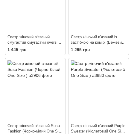
Светр жіночий в'язаний
Светр жіночий в'язаний із
смугастий смугастий oversize
застібкою на комірі (Бежевий
(Темно-сірий XL )
S )
1 445 грн
1 295 грн
Светр жіночий в'язаний Susu
Светр жіночий в'язаний Purple
Fashion (Чорно-білий One Size
Sweater (Фіолетовий One Size