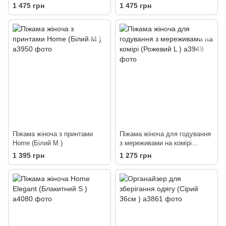
1 475 грн
1 475 грн
Піжама жіноча з принтами
Піжама жіноча для годування
Home (Білий M )
з мереживами на комірі
(Рожевий L )
1 395 грн
1 275 грн