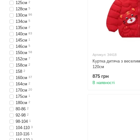
125см
2
128см
5
130см
96
134см
5
135см
2
140см
83
145см
1
146см
5
150см
58
Артикул: 34418
152см
7
Куртка дитяча з весели
158см
2
120см
158
2
875 грн
160см
37
В наявності
164см
2
170см
20
175см
1
180см
2
80-86
2
92-98
2
98-104
1
104-110
3
110-116
1
3