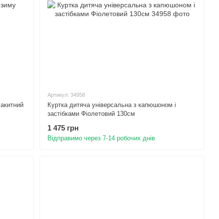
Артикул: 34958
лакитний
Куртка дитяча універсальна з капюшоном і
застібками Фіолетовий 130см
1 475 грн
Відправимо через 7-14 робочих днів