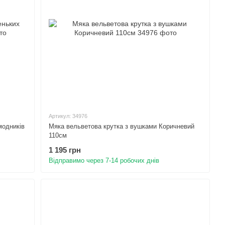
Артикул: 34976
модників
Мяка вельветова крутка з вушками Коричневий
110см
1 195 грн
Відправимо через 7-14 робочих днів