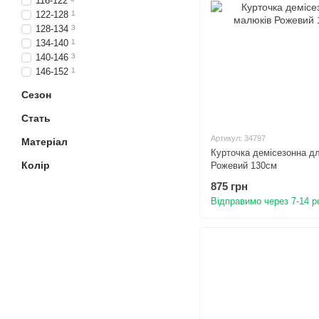
116-122
122-128
1
128-134
3
134-140
1
140-146
3
146-152
1
Сезон
Стать
Артикул: 34797
Матеріал
Курточка демісезонна д
Колір
Рожевий 130см
875 грн
Відправимо через 7-14 р