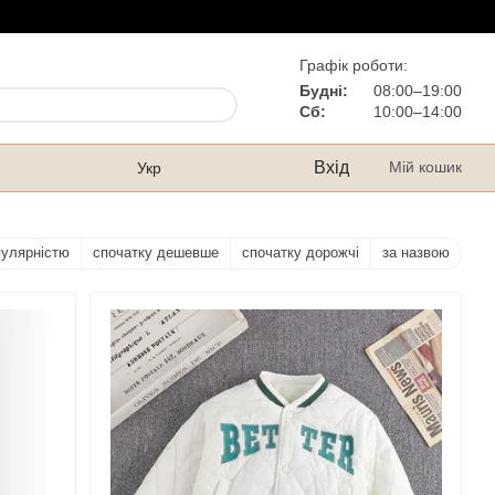
Графік роботи:
Будні:
08:00–19:00
Сб:
10:00–14:00
Вхід
Мій кошик
Укр
пулярністю
спочатку дешевше
спочатку дорожчі
за назвою