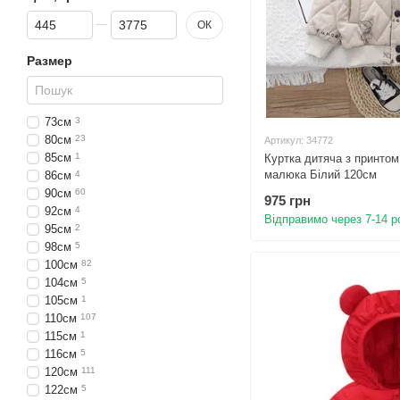
Від Ціна, грн
До Ціна, грн
ОК
Размер
73см
3
80см
23
Артикул: 34772
85см
1
Куртка дитяча з принто
малюка Білий 120см
86см
4
90см
60
975 грн
92см
4
Відправимо через 7-14 р
95см
2
98см
5
100см
82
104см
5
105см
1
110см
107
115см
1
116см
5
120см
111
122см
5