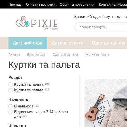
Перейти до основного контенту
Про нас
Оплата і доставка
Обмін та повернення
Контактна інфор
Красивий одяг і взуття для в
Дитячий одяг
Дитяче взуття
Одяг для жінок
Головна
Дитячий одяг
Одяг для дівчаток
Куртки та пальта
Куртки та пальта
Розділ
Куртки та пальта
108
Куртки та пальта
123
Наявність
В наявності
13
Відправимо через 7-14 робочих
днів
118
Ціна, грн