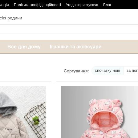
мація
Політика конфіденційності
Угода користувача
Блог
сієї родини
Все для дому
Іграшки та аксесуари
спочатку нові
за по
Сортування: