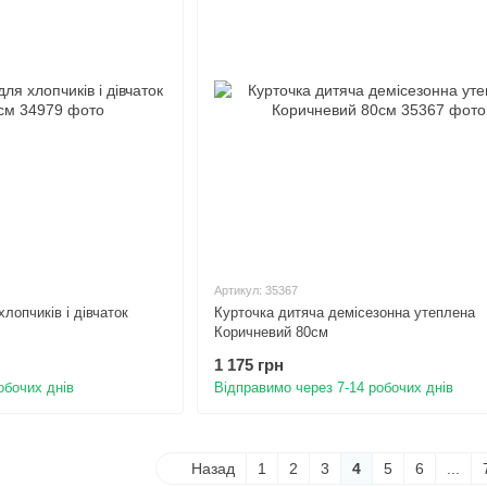
Артикул: 35367
хлопчиків і дівчаток
Курточка дитяча демісезонна утеплена
Коричневий 80см
1 175 грн
обочих днів
Відправимо через 7-14 робочих днів
Назад
1
2
3
4
5
6
...