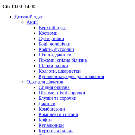
Сб:
10:00–14:00
Дитячий одяг
Акції
Верхній одяг
Костюми
Сукні, юбки
Боді, чоловічки
Кофти, футболки
Штани, джинси
Піжами, спідня білизна
Шапки, кепки
Колготи, шкарпетки
Купальники, одяг для плавання
Одяг для дівчаток
Спідня білизна
Піжами, нічні сорочки
Блузки та сорочки
Джинси
Комбінезони
Комплекти і штани
Кофти
Купальники
Куртки та пальта