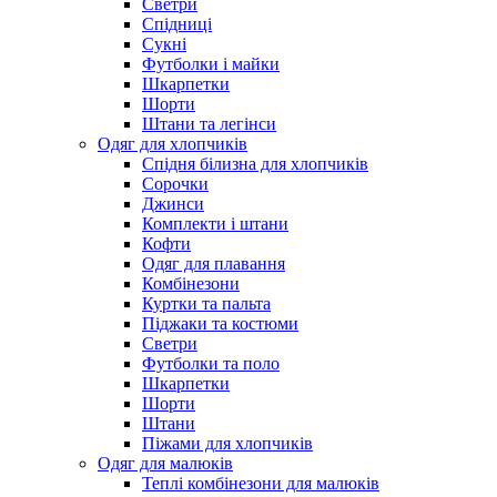
Светри
Спідниці
Сукні
Футболки і майки
Шкарпетки
Шорти
Штани та легінси
Одяг для хлопчиків
Спідня білизна для хлопчиків
Сорочки
Джинси
Комплекти і штани
Кофти
Одяг для плавання
Комбінезони
Куртки та пальта
Піджаки та костюми
Светри
Футболки та поло
Шкарпетки
Шорти
Штани
Піжами для хлопчиків
Одяг для малюків
Теплі комбінезони для малюків