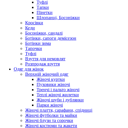
Туфлі
Тапки
Пінетки
Шлопанці, Босоніжки
Кросівки
Кеди
Босоніжки, сандалі
Ботінки, сапоги демісезон
Ботінки зима
Тапочки
Туфлі
Взуття для немовлят
Розпродаж взуття
Одяг для жінок
Верхній жіночий одяг
Жіночі куртки
Пуховики жіночі
Тренчі і пальто жіночі
Теплі жіночі жилетки
Жіночі шуби і дублянки
Парки жіночі
Жіночі плаття, сарафани, спідниці
Жіночі футболки та майки
Жіночі блузи та сорочки
Жіночі костюми та жакети