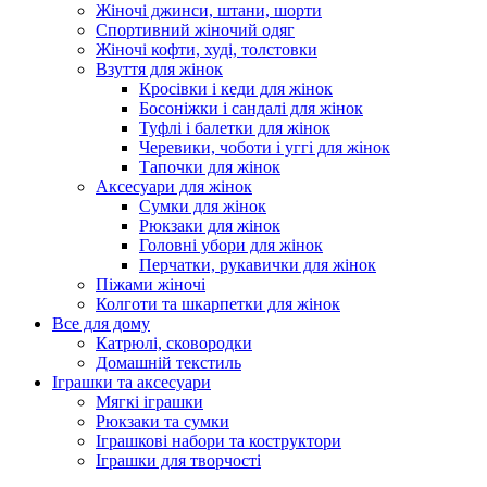
Жіночі джинси, штани, шорти
Спортивний жіночий одяг
Жіночі кофти, худі, толстовки
Взуття для жінок
Кросівки і кеди для жінок
Босоніжки і сандалі для жінок
Туфлі і балетки для жінок
Черевики, чоботи і уггі для жінок
Тапочки для жінок
Аксесуари для жінок
Сумки для жінок
Рюкзаки для жінок
Головні убори для жінок
Перчатки, рукавички для жінок
Піжами жіночі
Колготи та шкарпетки для жінок
Все для дому
Катрюлі, сковородки
Домашній текстиль
Іграшки та аксесуари
Мягкі іграшки
Рюкзаки та сумки
Іграшкові набори та коструктори
Іграшки для творчості