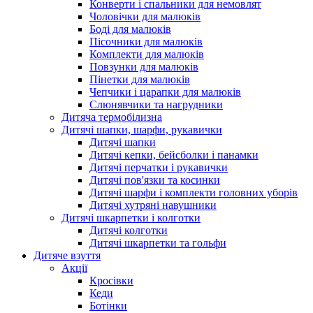
Конверти і спальники для немовлят
Чоловічки для малюків
Боді для малюків
Пісочники для малюків
Комплекти для малюків
Повзунки для малюків
Пінетки для малюків
Чепчики і царапки для малюків
Слюнявчики та нагрудники
Дитяча термобілизна
Дитячі шапки, шарфи, рукавички
Дитячі шапки
Дитячі кепки, бейсболки і панамки
Дитячі перчатки і рукавички
Дитячі пов'язки та косинки
Дитячі шарфи і комплекти головних уборів
Дитячі хутряні навушники
Дитячі шкарпетки і колготки
Дитячі колготки
Дитячі шкарпетки та гольфи
Дитяче взуття
Акції
Кросівки
Кеди
Ботінки