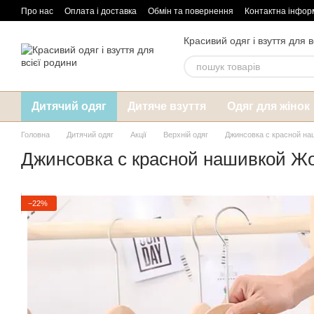
Перейти до основного контенту
Про нас
Оплата і доставка
Обмін та повернення
Контактна інфор
Красивий одяг і взуття для в
Дитячий одяг
Дитяче взуття
Одяг для жінок
Головна
Дитячий одяг
Акції
Верхній одяг
Джинсовка с красной н
Джинсовка с красной нашивкой Ж
−22%