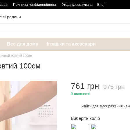
мація
Політика конфіденційності
Угода користувача
Блог
сієї родини
Все для дому
Іграшки та аксесуари
ашивкой Жовтий 100см
овтий 100см
761 грн
975 грн
В наявності
Увійти
для відображення нак
%
Виберіть колір