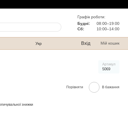
Графік роботи:
Будні:
08:00–19:00
Сб:
10:00–14:00
Вхід
Мій кошик
Укр
Артикул
5069
Порівняти
В бажання
опичувальної знижки