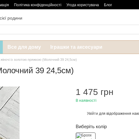
мація
Політика конфіденційності
Угода користувача
Блог
сієї родини
Все для дому
Іграшки та аксесуари
 жіночі із золотою пряжкою (Молочний 39 24,5см)
Молочний 39 24,5см)
1 475 грн
В наявності
Увійти
для відображення нак
%
Виберіть колір