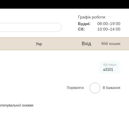
Графік роботи:
Будні:
08:00–19:00
Сб:
10:00–14:00
Вхід
Мій кошик
Укр
Артикул
а3101
Порівняти
В бажання
опичувальної знижки