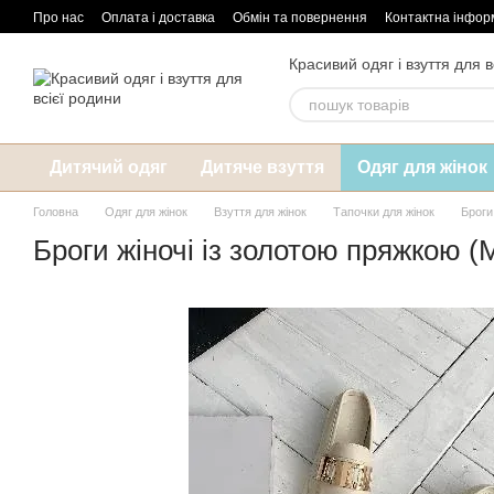
Перейти до основного контенту
Про нас
Оплата і доставка
Обмін та повернення
Контактна інфор
Красивий одяг і взуття для в
Дитячий одяг
Дитяче взуття
Одяг для жінок
Головна
Одяг для жінок
Взуття для жінок
Тапочки для жінок
Броги
Броги жіночі із золотою пряжкою (