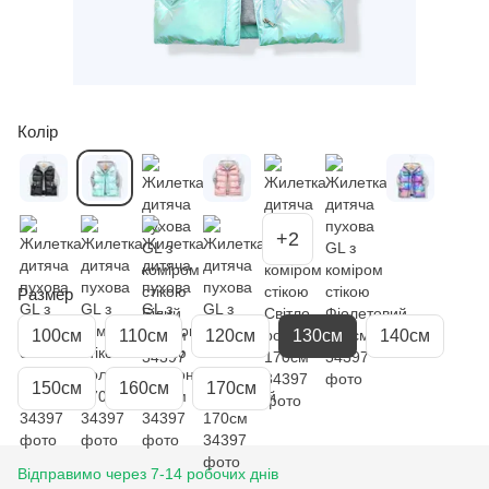
Колір
+2
Размер
100см
110см
120см
130см
140см
150см
160см
170см
Відправимо через 7-14 робочих днів