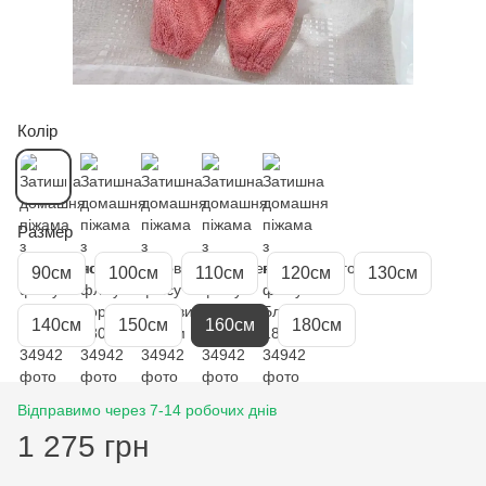
Колір
Размер
90см
100см
110см
120см
130см
140см
150см
160см
180см
Відправимо через 7-14 робочих днів
1 275 грн