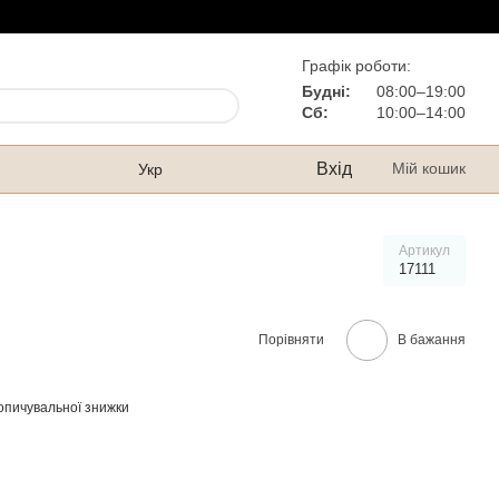
Графік роботи:
Будні:
08:00–19:00
Сб:
10:00–14:00
Вхід
Мій кошик
Укр
Артикул
17111
Порівняти
В бажання
опичувальної знижки