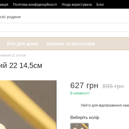
мація
Політика конфіденційності
Угода користувача
Блог
сієї родини
Все для дому
Іграшки та аксесуари
Рожевий 22 14,5см
ий 22 14,5см
627 грн
895 грн
В наявності
Увійти
для відображення нак
%
Виберіть колір