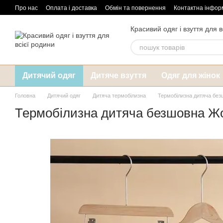
Перейти до основного контенту
Про нас
Оплата і доставка
Обмін та повернення
Контактна інфор
Красивий одяг і взуття для в
Дитячий одяг
Дитяче взуття
Одяг для жінок
Головна
Дитячий одяг
Дитяча термобілизна
Термобілизна дитяча бе
Термобілизна дитяча безшовна Ж