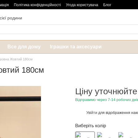
мація
Політика конфіденційності
Угода користувача
Блог
сієї родини
Все для дому
Іграшки та аксесуари
зшовна Жовтий 180см
овтий 180см
Ціну уточнюйте
Відправимо через 7-14 робочих дні
Увійти
для відображення нак
%
Виберіть колір