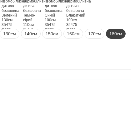
130см
140см
150см
160см
170см
180см