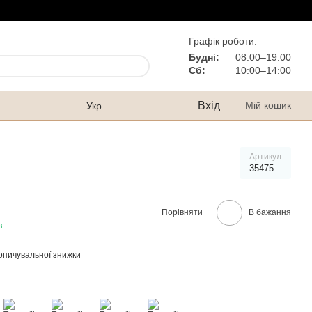
Графік роботи:
Будні:
08:00–19:00
Сб:
10:00–14:00
Вхід
Мій кошик
Укр
Артикул
35475
Порівняти
В бажання
в
опичувальної знижки