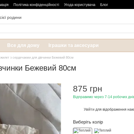
мація
Політика конфіденційності
Угода користувача
Блог
сієї родини
Все для дому
Іграшки та аксесуари
 жилет з сердечакми для дівчинки Бежевий 80см
івчинки Бежевий 80см
875 грн
Відправимо через 7-14 робочих дні
Увійти
для відображення нак
%
Виберіть колір