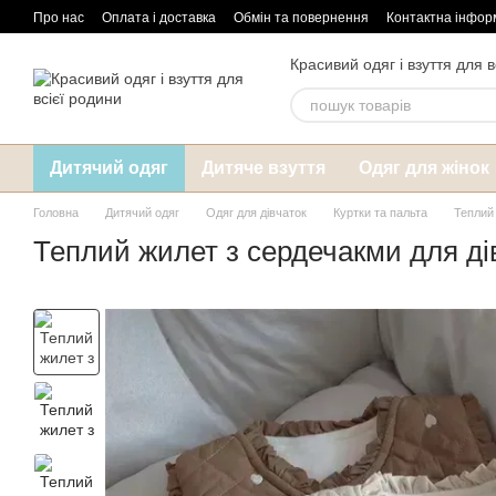
Перейти до основного контенту
Про нас
Оплата і доставка
Обмін та повернення
Контактна інфор
Красивий одяг і взуття для в
Дитячий одяг
Дитяче взуття
Одяг для жінок
Головна
Дитячий одяг
Одяг для дівчаток
Куртки та пальта
Теплий
Теплий жилет з сердечакми для д