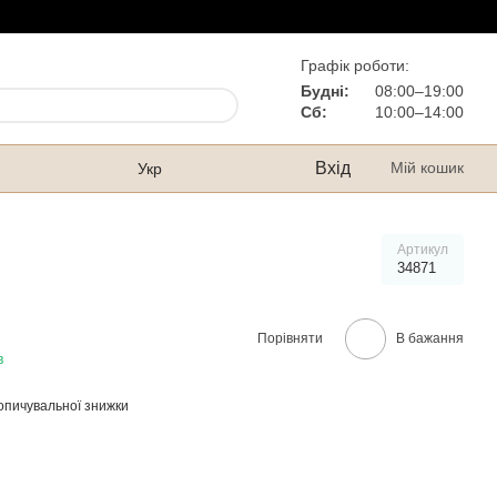
Графік роботи:
Будні:
08:00–19:00
Сб:
10:00–14:00
Вхід
Мій кошик
Укр
Артикул
34871
Порівняти
В бажання
в
опичувальної знижки