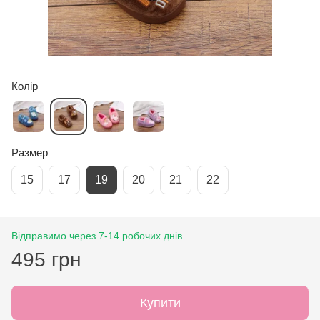
Колір
Размер
15
17
19
20
21
22
Відправимо через 7-14 робочих днів
495 грн
Купити