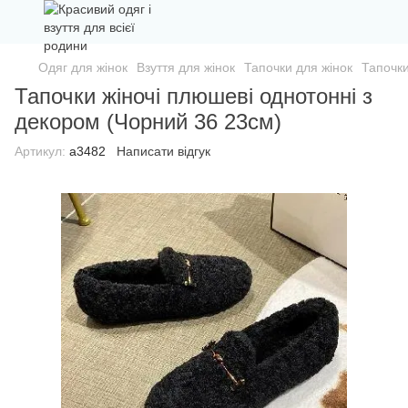
Одяг для жінок
Взуття для жінок
Тапочки для жінок
Тапочки
Тапочки жіночі плюшеві однотонні з
декором (Чорний 36 23см)
Артикул:
а3482
Написати відгук