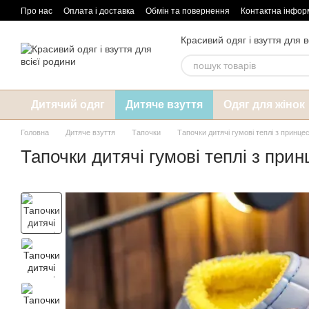
Перейти до основного контенту
Про нас
Оплата і доставка
Обмін та повернення
Контактна інфор
Красивий одяг і взуття для в
Дитячий одяг
Дитяче взуття
Одяг для жінок
Головна
Дитяче взуття
Тапочки
Тапочки дитячі гумові теплі з принц
Тапочки дитячі гумові теплі з при