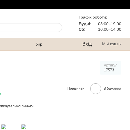
Графік роботи:
Будні:
08:00–19:00
Сб:
10:00–14:00
Вхід
Мій кошик
Укр
Артикул
17573
Порівняти
В бажання
в
опичувальної знижки