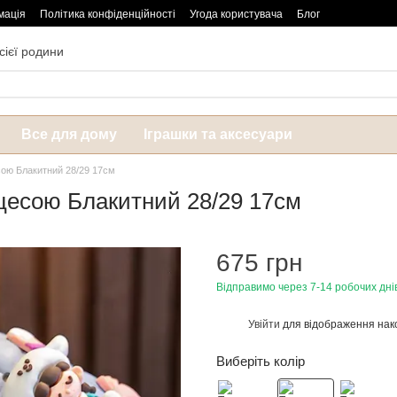
мація
Політика конфіденційності
Угода користувача
Блог
сієї родини
Все для дому
Іграшки та аксесуари
есою Блакитний 28/29 17см
нцесою Блакитний 28/29 17см
675 грн
Відправимо через 7-14 робочих дні
Увійти
для відображення нак
%
Виберіть колір