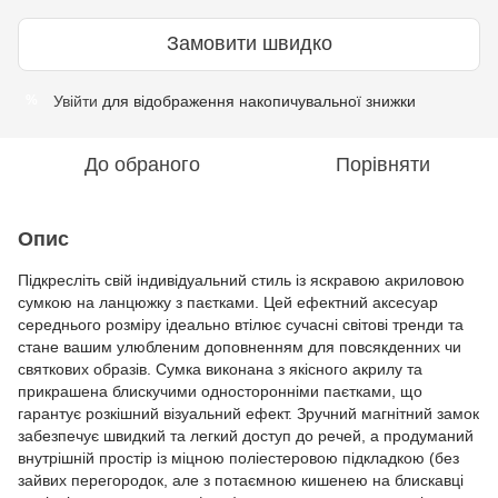
Замовити швидко
Увійти
для відображення накопичувальної знижки
%
До обраного
Порівняти
Опис
Підкресліть свій індивідуальний стиль із яскравою акриловою
сумкою на ланцюжку з паєтками. Цей ефектний аксесуар
середнього розміру ідеально втілює сучасні світові тренди та
стане вашим улюбленим доповненням для повсякденних чи
святкових образів. Сумка виконана з якісного акрилу та
прикрашена блискучими односторонніми паєтками, що
гарантує розкішний візуальний ефект. Зручний магнітний замок
забезпечує швидкий та легкий доступ до речей, а продуманий
внутрішній простір із міцною поліестеровою підкладкою (без
зайвих перегородок, але з потаємною кишенею на блискавці