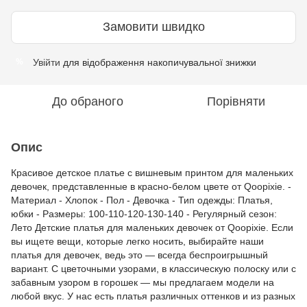
Замовити швидко
Увійти
для відображення накопичувальної знижки
%
До обраного
Порівняти
Опис
Красивое детское платье с вишневым принтом для маленьких
девочек, представленные в красно-белом цвете от Qoopixie. -
Материал - Хлопок - Пол - Девочка - Тип одежды: Платья,
юбки - Размеры: 100-110-120-130-140 - Регулярный сезон:
Лето Детские платья для маленьких девочек от Qoopixie. Если
вы ищете вещи, которые легко носить, выбирайте наши
платья для девочек, ведь это — всегда беспроигрышный
вариант. С цветочными узорами, в классическую полоску или с
забавным узором в горошек — мы предлагаем модели на
любой вкус. У нас есть платья различных оттенков и из разных