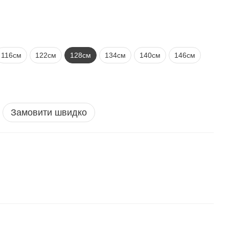
116см
122см
128см
134см
140см
146см
Замовити швидко