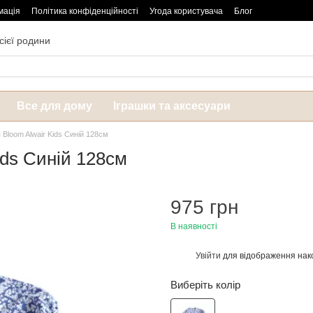
мація
Політика конфіденційності
Угода користувача
Блог
сієї родини
Все для дому
Іграшки та аксесуари
 Bloom Alwair Kids Синій 128см
ids Синій 128см
975 грн
В наявності
Увійти
для відображення нак
%
Виберіть колір