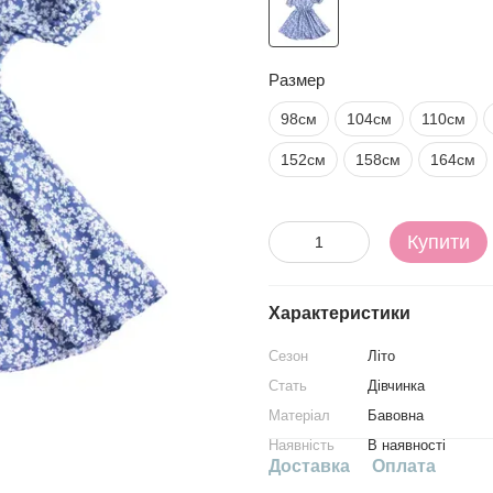
Размер
98см
104см
110см
152см
158см
164см
Купити
Характеристики
Сезон
Літо
Стать
Дівчинка
Матеріал
Бавовна
Наявність
В наявності
Доставка
Оплата