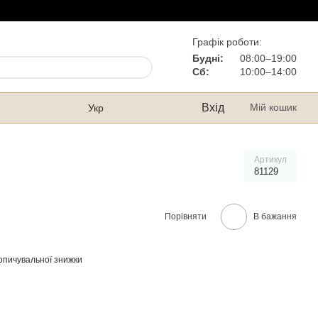
Графік роботи:
Будні:
08:00–19:00
Сб:
10:00–14:00
Вхід
Мій кошик
Укр
Артикул
81129
Порівняти
В бажання
опичувальної знижки