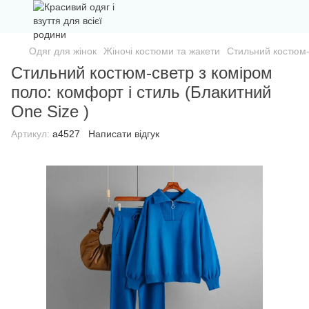
Одяг для жінок
Жіночі костюми та жакети
Стильний костюм-с
Стильний костюм-светр з коміром
поло: комфорт і стиль (Блакитний
One Size )
Артикул:
а4527
Написати відгук