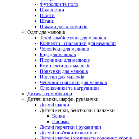
Футболки та поло
Шкарпетки
Шорти
Штани
Піжами для хлопчиків
Одяг для малюків
Теплі комбінезони для малюків
Конверти і спальники для немовлят
Чоловічки для малюків
Боді для малюків
Пісочники для малюків
Комплекти для малюків
Повзунки для малюків
Пінетки для малюків
Чепчики і царапки для малюків
Слюнявчики та нагрудники
Дитяча термобілизна
Дитячі шапки, шарфи, рукавички
Дитячі шапки
Дитячі кепки, бейсболки і панамки
Кепки
Панамы
Дитячі перчатки і рукавички
Дитячі пов'язки та косинки
Дитячі шарфи і комплекти головних уборів