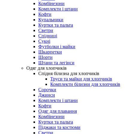
Комбінезони
Комплекти і штани
Кофти
Купальники
Куртки та пальта
Светри
Спідниці
Сукні
Футболки і майки
Шкарпетки
Шорти
Штани та легінси
Одяг для хлопчиків
Спідня білизна для хлопчиків
Труси та майки для хлопчиків
Комплекти білизни для хлопчиків
Сорочки
Джинси
Комплекти і штани
Кофти
Одяг для плавання
Комбінезони
Куртки та пальта
Піджаки та костюми
Светри