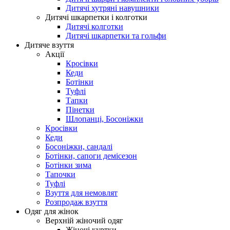
Дитячі хутряні навушники
Дитячі шкарпетки і колготки
Дитячі колготки
Дитячі шкарпетки та гольфи
Дитяче взуття
Акції
Кросівки
Кеди
Ботінки
Туфлі
Тапки
Пінетки
Шлопанці, Босоніжки
Кросівки
Кеди
Босоніжки, сандалі
Ботінки, сапоги демісезон
Ботінки зима
Тапочки
Туфлі
Взуття для немовлят
Розпродаж взуття
Одяг для жінок
Верхній жіночий одяг
Жіночі куртки