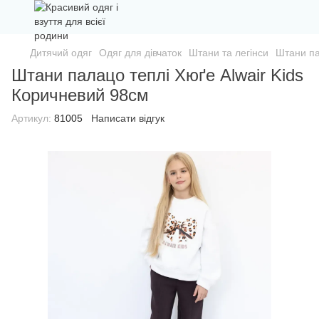
Дитячий одяг
Одяг для дівчаток
Штани та легінси
Штани па
Штани палацо теплі Хюґе Alwair Kids
Коричневий 98см
Артикул:
81005
Написати відгук