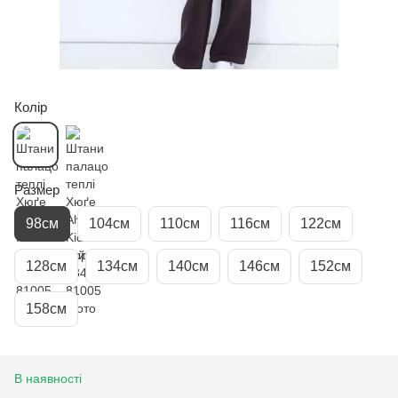
Колір
Размер
98см
104см
110см
116см
122см
128см
134см
140см
146см
152см
158см
В наявності