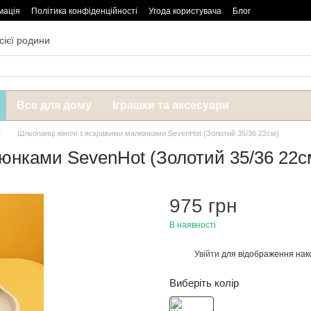
мація
Політика конфіденційності
Угода користувача
Блог
сієї родини
Все для дому
Іграшки та аксесуари
к
Шльопанці жіночі з яскравими малюнками SevenHot (Золотий 35/36 22см)
юнками SevenHot (Золотий 35/36 22с
975 грн
В наявності
Увійти
для відображення нак
%
Виберіть колір