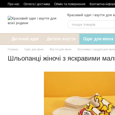
Перейти до основного контенту
Про нас
Оплата і доставка
Обмін та повернення
Контактна інфор
Красивий одяг і взуття для в
Дитячий одяг
Дитяче взуття
Одяг для жінок
Головна
Одяг для жінок
Взуття для жінок
Босоніжки і сандалі для жіно
Шльопанці жіночі з яскравими мал