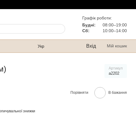
Графік роботи:
Будні:
08:00–19:00
Сб:
10:00–14:00
Вхід
Мій кошик
Укр
м)
Артикул
а2202
Порівняти
В бажання
опичувальної знижки