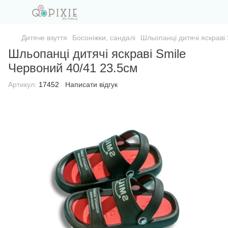
Дитяче взуття
Босоніжки, сандалі
Шльопанці дитячі яскраві
Шльопанці дитячі яскраві Smile
Червоний 40/41 23.5см
Артикул:
17452
Написати відгук