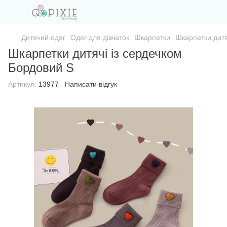
Дитячий одяг
Одяг для дівчаток
Шкарпетки
Шкарпетки дитя
Шкарпетки дитячі із сердечком
Бордовий S
Артикул:
13977
Написати відгук