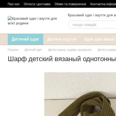
Перейти до основного контенту
Про нас
Оплата і доставка
Обмін та повернення
Контактна інфор
Красивий одяг і взуття для в
Дитячий одяг
Дитяче взуття
Одяг для жінок
Головна
Дитячий одяг
Дитячі шапки, шарфи, рукавички
Дитячі шарфи 
Шарф детский вязаный однотонный