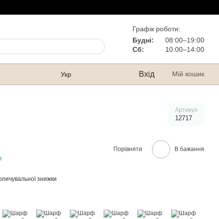
Графік роботи:
Будні:
08:00–19:00
Сб:
10:00–14:00
Вхід
Мій кошик
Укр
Артикул
12717
Порівняти
В бажання
в
опичувальної знижки