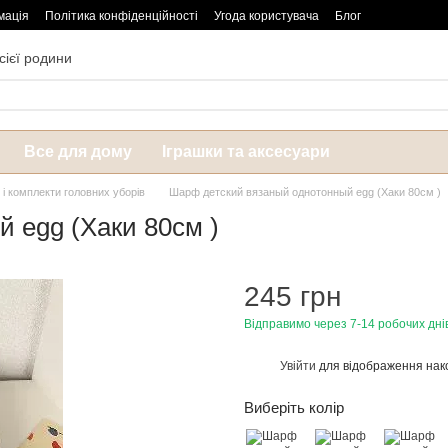
мація
Політика конфіденційності
Угода користувача
Блог
сієї родини
Все для дому
Іграшки та аксесуари
і комплекти головних уборів
Шарф детский вязаный однотонный egg (Хаки 80см )
 egg (Хаки 80см )
245 грн
Відправимо через 7-14 робочих дні
Увійти
для відображення нак
%
Виберіть колір