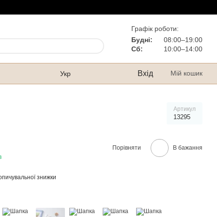
Графік роботи:
Будні:
08:00–19:00
Сб:
10:00–14:00
Вхід
Мій кошик
Укр
Артикул
13295
Порівняти
В бажання
в
опичувальної знижки