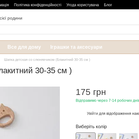
мація
Політика конфіденційності
Угода користувача
Блог
сієї родини
Все для дому
Іграшки та аксесуари
Шапка детская со слюнявчиком (Блакитний 30-35 см )
акитний 30-35 см )
175 грн
Відправимо через 7-14 робочих дні
Увійти
для відображення нак
%
Виберіть колір