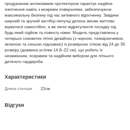
продуманим антиковзким протектором гарантує надійне
зчеплення навіть з мокрими поверхнями, забезпечуючи
максимальну безпеку під час активного відпочинку. Завдяки
широкій та зручній застібці-липучці дитина зможе миттєво
взуватися самостійно, а ви легко відрегулюєте посадку під
будь-який підйом та повноту ніжки. Модель представлена у
чотирьох соковитих літніх дизайнах (з чорною, помаранчевою,
зеленою та синьою підошвою) із розмірною сіткою від 24 до 35
розміру (довжина устілки 14.8–22 см), що робить їх
незамінним, яскравим та надійним вибором для літнього
дитячого гардероба.
Характеристики
Длина стельки
22см
Відгуки