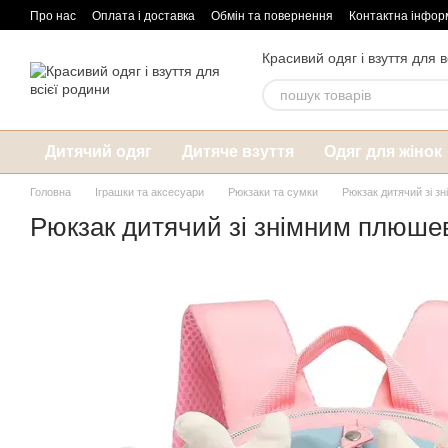
Перейти до основного контенту
Про нас
Оплата і доставка
Обмін та повернення
Контактна інфор
Красивий одяг і взуття для в
Дитячий одяг
Дитяче взуття
Одяг для жінок
Головна
Іграшки та аксесуари
Рюкзаки та сумки
Рюкзак дитячий зі 
Рюкзак дитячий зі знімним плюше