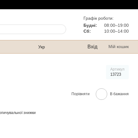
Графік роботи:
Будні:
08:00–19:00
Сб:
10:00–14:00
Вхід
Мій кошик
Укр
Артикул
13723
Порівняти
В бажання
опичувальної знижки