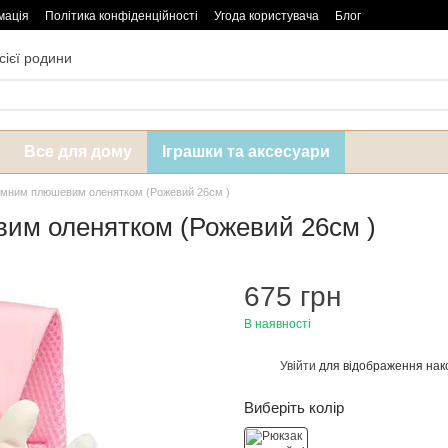
мація
Політика конфіденційності
Угода користувача
Блог
сієї родини
Все для дому
Іграшки та аксесуари
знімним плюшевим оленятком (Рожевий 26см )
вим оленятком (Рожевий 26см )
675 грн
В наявності
Увійти
для відображення нак
%
Виберіть колір