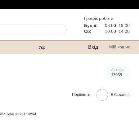
Графік роботи:
Будні:
08:00–19:00
Сб:
10:00–14:00
Вхід
Мій кошик
Укр
Артикул
13938
Порівняти
В бажання
опичувальної знижки