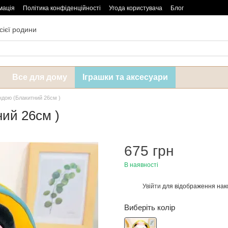
мація
Політика конфіденційності
Угода користувача
Блог
сієї родини
Все для дому
Іграшки та аксесуари
ндою (Блакитний 26см )
ий 26см )
675 грн
В наявності
Увійти
для відображення нак
%
Виберіть колір