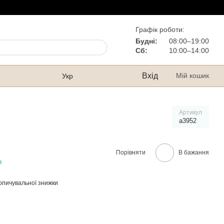
Графік роботи:
Будні:
08:00–19:00
Сб:
10:00–14:00
Вхід
Мій кошик
Укр
Артикул
а3952
Порівняти
В бажання
в
опичувальної знижки