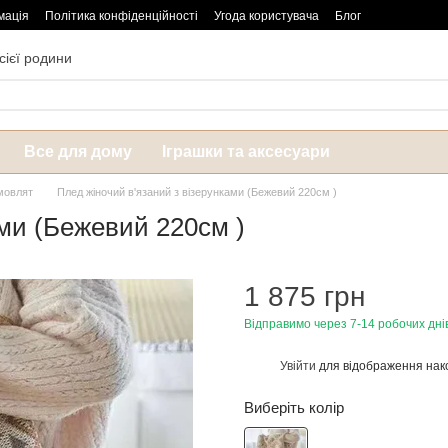
мація
Політика конфіденційності
Угода користувача
Блог
сієї родини
Все для дому
Іграшки та аксесуари
емовлят
Плед жіночий в'язаний з візерунками (Бежевий 220см )
ами (Бежевий 220см )
1 875 грн
Відправимо через 7-14 робочих дні
Увійти
для відображення нак
%
Виберіть колір