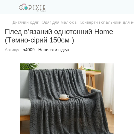
Дитячий одяг
Одяг для малюків
Конверти і спальники для 
Плед в'язаний однотонний Home
(Темно-сірий 150см )
Артикул:
а4009
Написати відгук