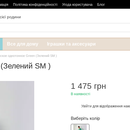
мація
Політика конфіденційності
Угода користувача
Блог
сієї родини
Все для дому
Іграшки та аксесуари
ское однотонное Green (Зелений SM )
 (Зелений SM )
1 475 грн
В наявності
Увійти
для відображення нак
%
Виберіть колір