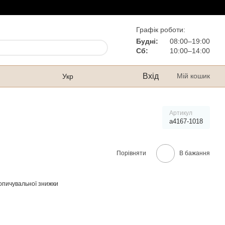
Графік роботи:
Будні:
08:00–19:00
Сб:
10:00–14:00
Вхід
Мій кошик
Укр
Артикул
а4167-1018
Порівняти
В бажання
опичувальної знижки