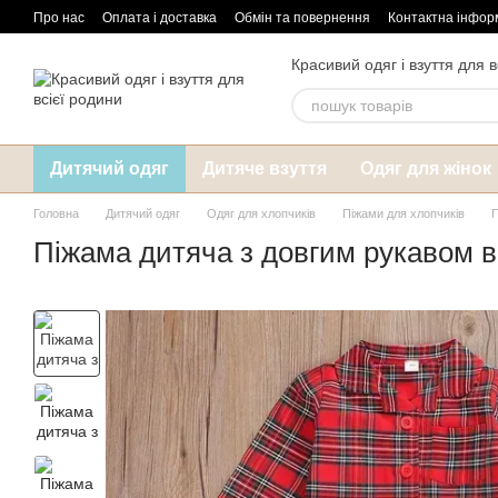
Перейти до основного контенту
Про нас
Оплата і доставка
Обмін та повернення
Контактна інфор
Красивий одяг і взуття для в
Дитячий одяг
Дитяче взуття
Одяг для жінок
Головна
Дитячий одяг
Одяг для хлопчиків
Піжами для хлопчиків
П
Піжама дитяча з довгим рукавом в