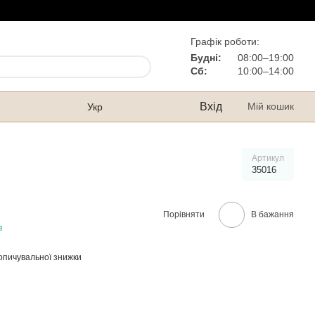
Графік роботи:
Будні:
08:00–19:00
Сб:
10:00–14:00
Вхід
Мій кошик
Укр
Артикул
35016
Порівняти
В бажання
в
опичувальної знижки