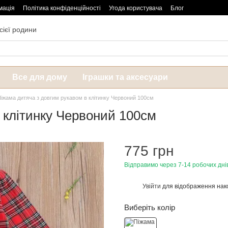
мація
Політика конфіденційності
Угода користувача
Блог
сієї родини
Все для дому
Іграшки та аксесуари
іжама дитяча з довгим рукавом в клітинку Червоний 100см
 клітинку Червоний 100см
775 грн
Відправимо через 7-14 робочих дні
Увійти
для відображення нак
%
Виберіть колір