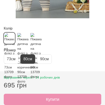
Колір
Размер
73см
80см
90см
Відправимо через 7-14 робочих днів
695 грн
Купити