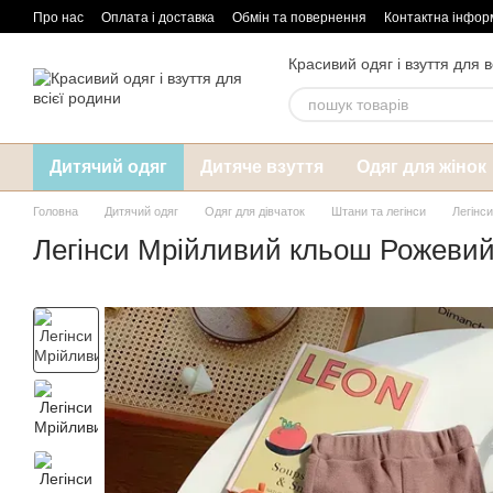
Перейти до основного контенту
Про нас
Оплата і доставка
Обмін та повернення
Контактна інфор
Красивий одяг і взуття для в
Дитячий одяг
Дитяче взуття
Одяг для жінок
Головна
Дитячий одяг
Одяг для дівчаток
Штани та легінси
Легінс
Легінси Мрійливий кльош Рожевий