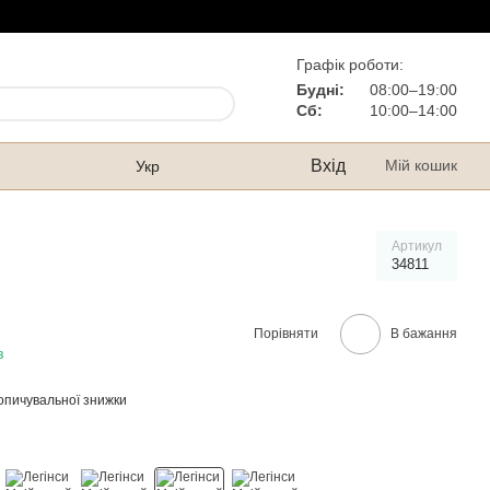
Графік роботи:
Будні:
08:00–19:00
Сб:
10:00–14:00
Вхід
Мій кошик
Укр
Артикул
34811
Порівняти
В бажання
в
опичувальної знижки