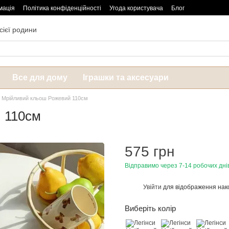
мація
Політика конфіденційності
Угода користувача
Блог
сієї родини
Все для дому
Іграшки та аксесуари
и Мрійливий кльош Рожевий 110см
 110см
575 грн
Відправимо через 7-14 робочих дні
Увійти
для відображення нак
%
Виберіть колір