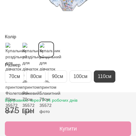
Колір
Размер
70см
80см
90см
100см
110см
Відправимо через 7-14 робочих днів
875 грн
Купити