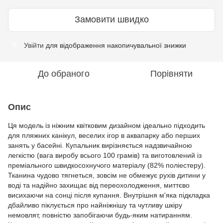
Замовити швидко
Увійти
для відображення накопичувальної знижки
%
До обраного
Порівняти
Опис
Ця модель із ніжним квітковим дизайном ідеально підходить
для пляжних канікул, веселих ігор в аквапарку або перших
занять у басейні. Купальник вирізняється надзвичайною
легкістю (вага виробу всього 100 грамів) та виготовлений із
преміального швидкосохнучого матеріалу (82% поліестеру).
Тканина чудово тягнеться, зовсім не обмежує рухів дитини у
воді та надійно захищає від переохолодження, миттєво
висихаючи на сонці після купання. Внутрішня м'яка підкладка
дбайливо піклується про найніжнішу та чутливу шкіру
немовлят, повністю запобігаючи будь-яким натиранням.