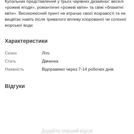
Купальник представлений у трьох чарівних дизайнах: веселі
«рожеві ягоди», романтичні «рожеві квіти» та свіжі «блакитні
квіти». Високоякісний принт не втрачає своєї яскравості та не
вицвітає навіть після тривалого впливу хлорованої чи солоної
морської води.
Характеристики
Сезон
Літо
Стать
Дівчинка
Наявність
Відправимо через 7-14 робочих днів
Відгуки
Додайте перший відгук