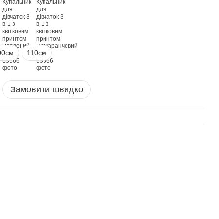
00см
110см
Замовити швидко