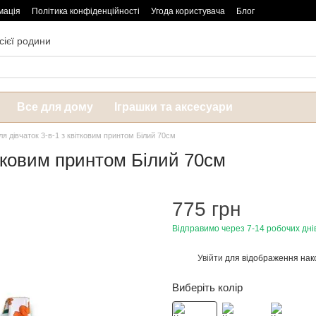
мація
Політика конфіденційності
Угода користувача
Блог
сієї родини
Все для дому
Іграшки та аксесуари
я дівчаток 3-в-1 з квітковим принтом Білий 70см
ітковим принтом Білий 70см
775 грн
Відправимо через 7-14 робочих дні
Увійти
для відображення нак
%
Виберіть колір