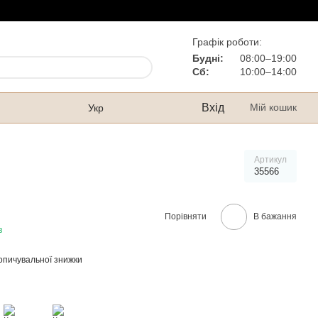
Графік роботи:
Будні:
08:00–19:00
Сб:
10:00–14:00
Вхід
Мій кошик
Укр
Артикул
35566
Порівняти
В бажання
в
опичувальної знижки