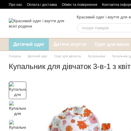
Перейти до основного контенту
Про нас
Оплата і доставка
Обмін та повернення
Контактна інфор
Красивий одяг і взуття для в
Дитячий одяг
Дитяче взуття
Одяг для жінок
Головна
Дитячий одяг
Одяг для дівчаток
Купальники
Купальник дл
Купальник для дівчаток 3-в-1 з кв