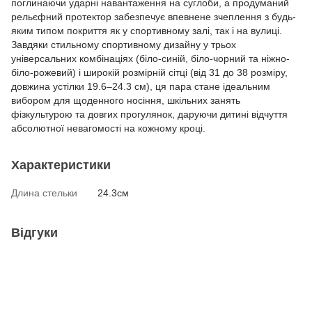
поглинаючи ударні навантаження на суглоби, а продуманий
рельєфний протектор забезпечує впевнене зчеплення з будь-
яким типом покриття як у спортивному залі, так і на вулиці.
Завдяки стильному спортивному дизайну у трьох
універсальних комбінаціях (біло-синій, біло-чорний та ніжно-
біло-рожевий) і широкій розмірній сітці (від 31 до 38 розміру,
довжина устілки 19.6–24.3 см), ця пара стане ідеальним
вибором для щоденного носіння, шкільних занять
фізкультурою та довгих прогулянок, даруючи дитині відчуття
абсолютної невагомості на кожному кроці.
Характеристики
Длина стельки
24.3см
Відгуки